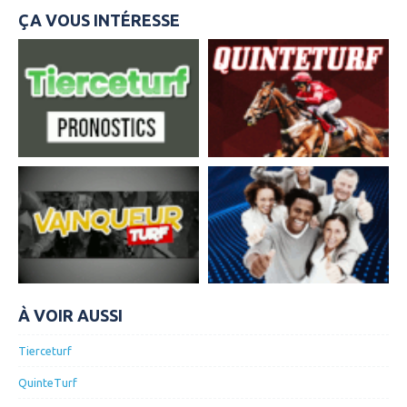
ÇA VOUS INTÉRESSE
À VOIR AUSSI
Tierceturf
QuinteTurf