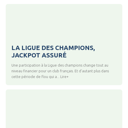
LA LIGUE DES CHAMPIONS,
JACKPOT ASSURÉ
Une participation à la Ligue des champions change tout au
niveau financier pour un club français. Et d'autant plus dans
cette période de flou qui a... Lire+