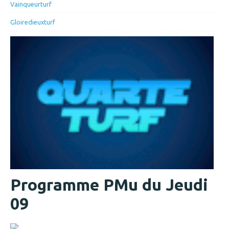
Vainqueurturf
Gloiredieuxturf
Programme PMu du Jeudi
09