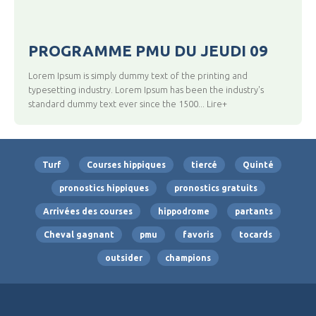
PROGRAMME PMU DU JEUDI 09
Lorem Ipsum is simply dummy text of the printing and
typesetting industry. Lorem Ipsum has been the industry's
standard dummy text ever since the 1500... Lire+
Turf
Courses hippiques
tiercé
Quinté
pronostics hippiques
pronostics gratuits
Arrivées des courses
hippodrome
partants
Cheval gagnant
pmu
favoris
tocards
outsider
champions