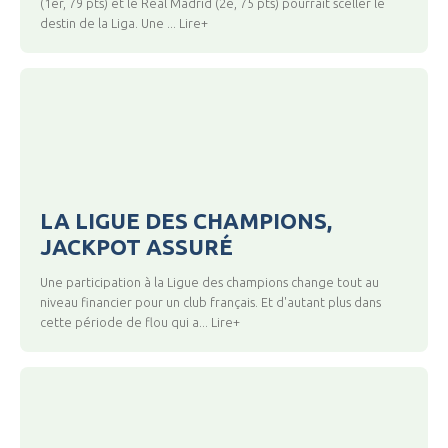
(1er, 79 pts) et le Real Madrid (2e, 75 pts) pourrait sceller le
destin de la Liga. Une ... Lire+
LA LIGUE DES CHAMPIONS,
JACKPOT ASSURÉ
Une participation à la Ligue des champions change tout au
niveau financier pour un club français. Et d'autant plus dans
cette période de flou qui a... Lire+